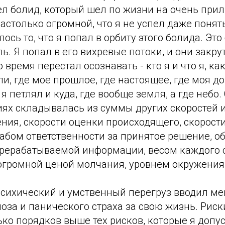
ел болид, который шел по жизни на очень прил
астолько огромной, что я не успел даже понять
лось то, что я попал в орбиту этого болида. Эт
. Я попал в его вихревые потоки, и они закру
о время перестал осознавать - кто я и что я, ка
и, где мое прошлое, где настоящее, где моя до
 я петлял и куда, где вообще земля, а где небо
иях складывалась из суммы других скоростей 
ния, скорости оценки происходящего, скорост
абом ответственности за принятое решение, 
рерабатываемой информации, весом каждого 
 огромной ценой молчания, уровнем окружения
сихический и умственный перегруз вводил мен
оза и панического страха за свою жизнь. Риск
ко порядков выше тех рисков, которые я допус