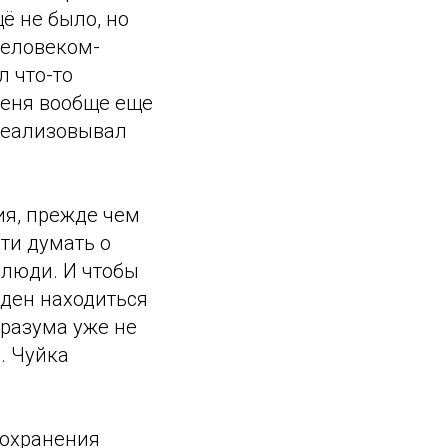
ё не было, но
человеком-
л что-то
 меня вообще еще
 реализовывал
вия, прежде чем
ти думать о
 люди. И чтобы
жден находиться
 разума уже не
. Чуйка
сохранения