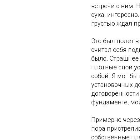
встречи с ним. 
сука, интересно
грустью ждал пр
Это был полет в
считал себя по
было. Страшнее 
плотные слои у
собой. Я мог б
установочных д
договоренности 
фундаменте, мо
Примерно через 
пора пристрелив
собственные пла