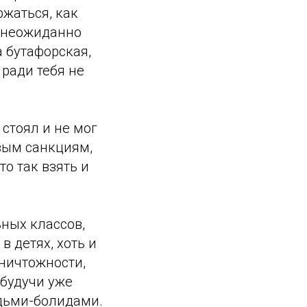
ржаться, как
е неожиданно
а бутафорская,
ради тебя не
стоял и не мог
вым санкциям,
то так взять и
ных классов,
 детях, хоть и
 ничтожности,
 будучи уже
юдьми-болидами.