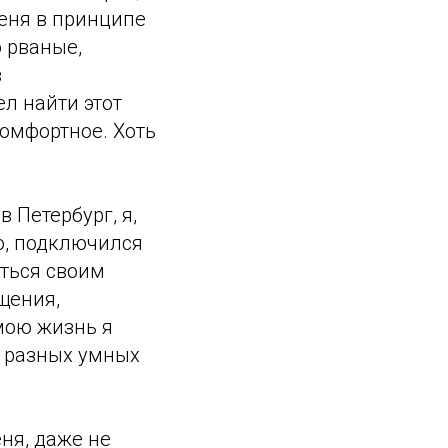
меня в принципе
о рваные,
в
ел найти этот
комфортное. Хоть
в Петербург, я,
о, подключился
иться своим
щения,
мою жизнь я
в разных умных
ня, даже не