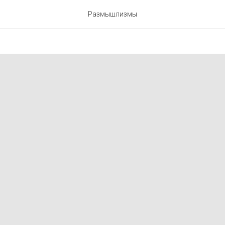
болиды
Размышлизмы