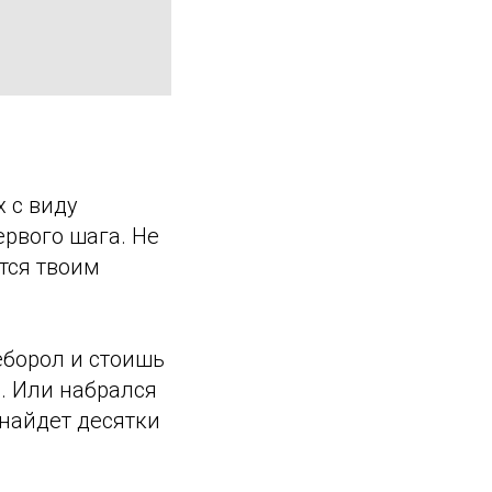
 с виду
ервого шага. Не
ится твоим
реборол и стоишь
. Или набрался
 найдет десятки