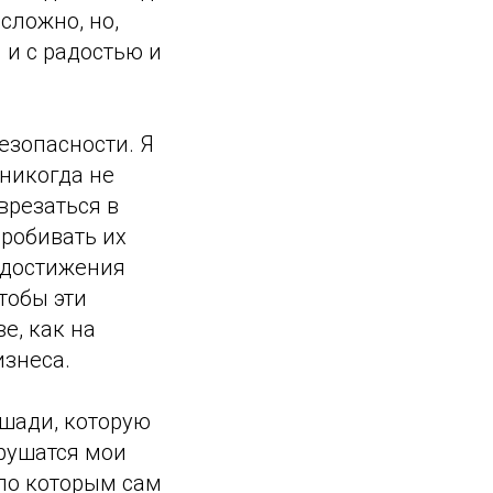
сложно, но,
н и с радостью и
езопасности. Я
никогда не
врезаться в
робивать их
 достижения
тобы эти
е, как на
изнеса.
ошади, которую
 рушатся мои
 по которым сам