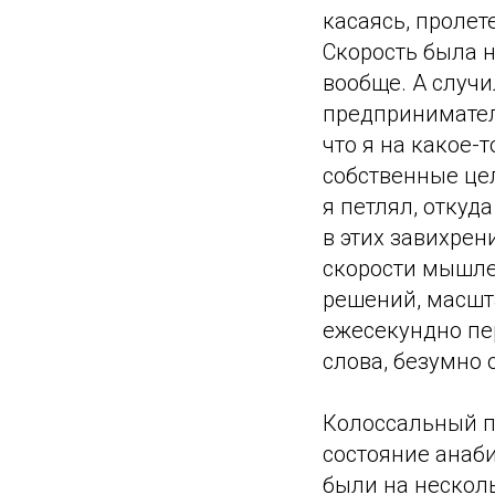
касаясь, пролет
Скорость была н
вообще. А случи
предприниматель
что я на какое-т
собственные цел
я петлял, откуда
в этих завихрен
скорости мышле
решений, масшт
ежесекундно пе
слова, безумно
Колоссальный п
состояние анаби
были на несколь