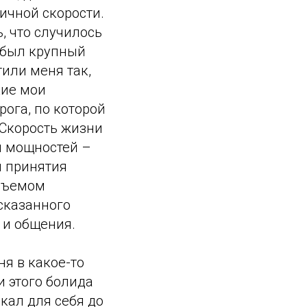
ичной скорости.
, что случилось
о был крупный
тили меня так,
кие мои
рога, по которой
. Скорость жизни
и мощностей –
и принятия
объемом
сказанного
 и общения.
я в какое-то
и этого болида
кал для себя до