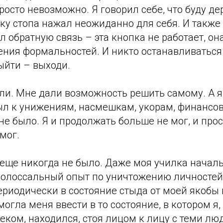
росто невозможно. Я говорил себе, что буду де
пку стопа нажал неожиданно для себя. И такж
л обратную связь – эта кнопка не работает, он
ния формальностей. И никто останавливаться 
ыйти – выходи.
и. Мне дали возможность решить самому. А я 
был к унижениям, насмешкам, укорам, финансо
 не было. Я и продолжать больше не мог, и прос
мог.
еще никогда не было. Даже моя училка началь
олоссальный опыт по уничтожению личностей в
ериодически в состояние стыда от моей якобы
могла меня ввести в то состояние, в котором я,
еком, находился, стоя лицом к лицу с теми л