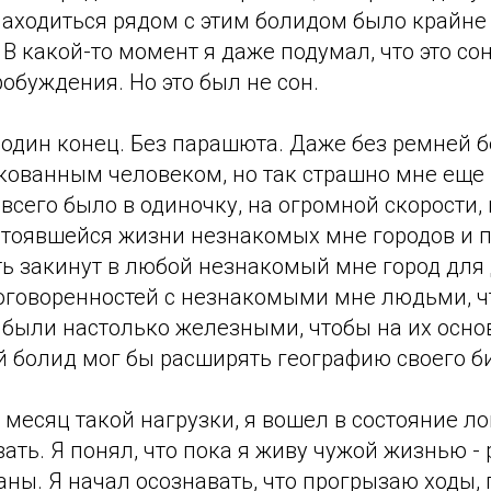
Находиться рядом с этим болидом было крайне 
. В какой-то момент я даже подумал, что это со
обуждения. Но это был не сон.
 один конец. Без парашюта. Даже без ремней б
дкованным человеком, но так страшно мне еще 
всего было в одиночку, на огромной скорости, 
стоявшейся жизни незнакомых мне городов и п
ыть закинут в любой незнакомый мне город для
оговоренностей с незнакомыми мне людьми, ч
были настолько железными, чтобы на их основ
й болид мог бы расширять географию своего б
месяц такой нагрузки, я вошел в состояние л
ать. Я понял, что пока я живу чужой жизнью -
ны. Я начал осознавать, что прогрызаю ходы,