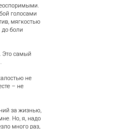
Неоспоримыми.
обой голосами
тив, мягкостью
 до боли
. Это самый
.
жалостью не
есте – не
ний за жизнью,
не. Но, я, надо
езло много раз,