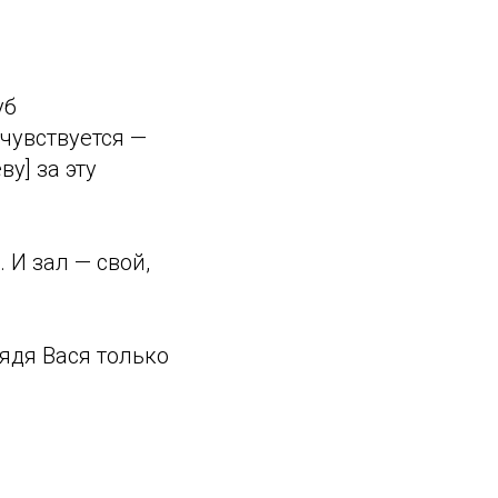
уб
 чувствуется —
у] за эту
 И зал — свой,
ядя Вася только