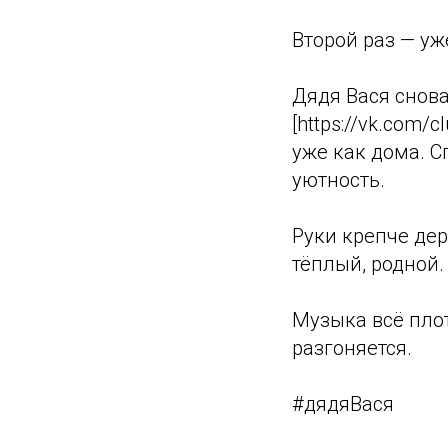
Второй раз — уж
Дядя Вася снов
[https://vk.com/
уже как дома. Сп
уютность.
Руки крепче дер
тёплый, родной.
Музыка всё плот
разгоняется.
#дядяВася