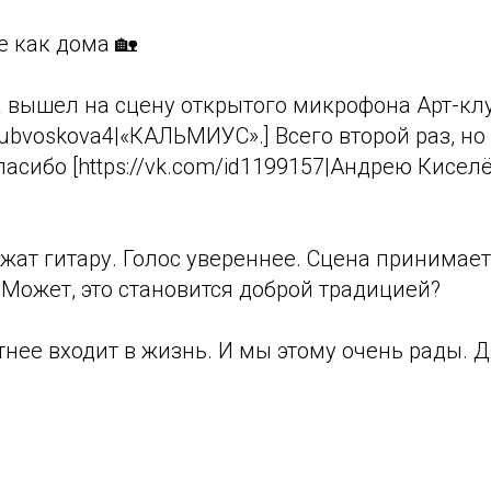
е как дома 🏡
а вышел на сцену открытого микрофона Арт-кл
clubvoskova4|«КАЛЬМИУС».] Всего второй раз, но
асибо [https://vk.com/id1199157|Андрею Киселёв
жат гитару. Голос увереннее. Сцена принимает.
 Может, это становится доброй традицией?
нее входит в жизнь. И мы этому очень рады. Д