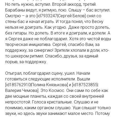
Но петь нужно, вступил. Второй аккорд, третий.
Барабаны ведут, я ритмую, пою. Слышу – бас вступил.
Смотрю – а это [id7933247|Сергей Белов] снял со
стены бас и начал играть. И тогда понял, что Весну
нельзя не доиграть. Как угодно. Даже просто допеть,
без гитары. Но допеть. В итоге и доиграли, и допели. А
я Сергея даже не поблагодарил. Хотя это чистой воды
творческая инициатива. Сергей, спасибо Вам, за
поддержку, за синергию! Зрители хлопали в доли, кто-
то шекером ритмил. Спасибо, друзья, за единый
порыв, за поддержку.
Отыграл, поблагодарил сцену, ушел. Начали
готовиться следующие исполнители. Вышли
[id185762910|Полина Князькова] и [id187523855|
Валерия Чемова]. Это Космос. Они сами по себе как
две мощные планеты, каждая со своей внутренней
непростотой. Голоса кристальные. Слушаю и не
понимаю, каким органом слушаю. Уши слышат только
звуки, но здесь звуки занимают малое место. Потому