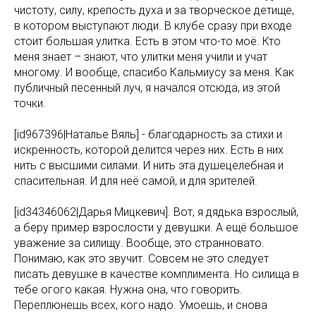
чистоту, силу, крепость духа и за творческое детище,
в котором выступают люди. В клубе сразу при входе
стоит большая улитка. Есть в этом что-то моё. Кто
меня знает – знают, что улитки меня учили и учат
многому. И вообще, спасибо Кальмиусу за меня. Как
публичный песенный луч, я начался отсюда, из этой
точки.
[id967396|Наталье Вяль] - благодарность за стихи и
искренность, которой делится через них. Есть в них
нить с высшими силами. И нить эта душецелебная и
спасительная. И для неё самой, и для зрителей.
[id34346062|Дарья Мицкевич]. Вот, я дядька взрослый,
а беру пример взрослости у девушки. А ещё большое
уважение за силищу. Вообще, это странновато.
Понимаю, как это звучит. Совсем не это следует
писать девушке в качестве комплимента. Но силища в
тебе огого какая. Нужна она, что говорить.
Переплюнешь всех, кого надо. Умоешь, и снова