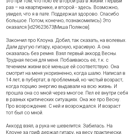
это при том, что пою её второй раз в жизни. Первый
раз – на квартирнике, и второй - здесь. Возможно,
увидел, что я в пате. Поддержал здорово. Спасибо
большое. Потом, конечно, познакомились) Это
оказался [id29623673|Миша Поляков].
Закончил про Клоуна. Добил, так сказать, на волевых.
Дали другую гитару, красную, красивую. А она
оказалась без ремня. Взял первый аккорд Весны.
Трудная песня для меня. Побаиваюсь её, т.к. с
течением жизни всё меньше ей соответствую. Она
смотрит на меня укоризненно, когда шалю. Написал в
14 лет, в пубертат, в проблемный, но чистый возраст,
когда порцию энергию выдавали на всю жизнь. И
прошла она со мной через многое. Пел её внутри себя
в разных критических ситуациях. Она же про Весну.
Про возрождение. С ней и возрождался. И возраст
тот был со мной.
Аккорд взял, а рука не шевелится. Забилась. На
Клоуне за гриф держал гитару, на весу практически.