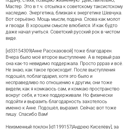
подачу, стихи, позицию жизненную. Действительно,
Мастер. Это в т.ч. отсылка к советскому таксистскому
наследию. Энергетика, близкая к энергетике Шевчука.
Вот серьёзно. Мощь мысли, подача. Слова как молот
и гвозди. В хорошем смысле влюбился. И как будто
даже начал учиться. Советский русский рок в чистом
виде.
[id33154309|Анне Рассказовой] тоже благодарен.
Вчера было моё второе выступление. А в первый раз
она как-то невидимо поддержала. Просто ррраз и всё.
Не знаю, как такое происходит. После выступления
подошёл, поблагодарил, хотя это было и
несправедливо по отношению к другим, они тоже
видели, как я комкаюсь сам, и комкаю пространство
вокруг себя, и тоже поддерживали. Но физически
подойти и выразить благодарность захотелось
именно к Анне. Подошёл, выразил. Сейчас вот тоже
пишу. Спасибо Вам!
Неизменный поклон [id1199157|Андрею Киселёву], за