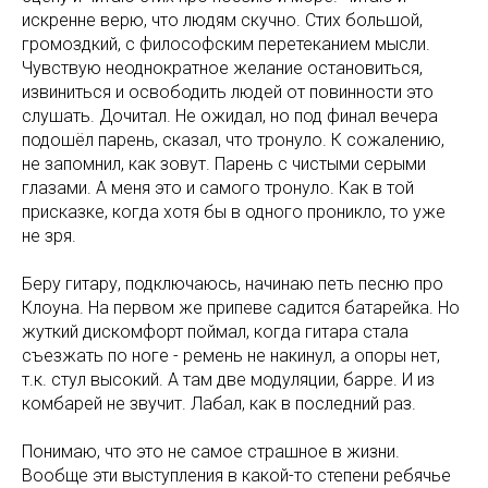
искренне верю, что людям скучно. Стих большой,
громоздкий, с философским перетеканием мысли.
Чувствую неоднократное желание остановиться,
извиниться и освободить людей от повинности это
слушать. Дочитал. Не ожидал, но под финал вечера
подошёл парень, сказал, что тронуло. К сожалению,
не запомнил, как зовут. Парень с чистыми серыми
глазами. А меня это и самого тронуло. Как в той
присказке, когда хотя бы в одного проникло, то уже
не зря.
Беру гитару, подключаюсь, начинаю петь песню про
Клоуна. На первом же припеве садится батарейка. Но
жуткий дискомфорт поймал, когда гитара стала
съезжать по ноге - ремень не накинул, а опоры нет,
т.к. стул высокий. А там две модуляции, барре. И из
комбарей не звучит. Лабал, как в последний раз.
Понимаю, что это не самое страшное в жизни.
Вообще эти выступления в какой-то степени ребячье