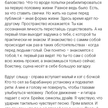
баловство. Что-то вроде попытки реабилитироваться
за первую половину жизни. Разное ведь было. Есть,
за что ставить свечки. Но жить на сцене перед
публикой – иная форма жизни. Здесь время идёт по-
другому. Пространство искажается. Ты как
осознанная личность перестаёшь существовать. А на
первый план выходит задумка о тебе, с которой ты
практически не знаком. И знакомство с самим собой
происходит как раз в таких обстоятельствах - когда
перед людьми голый. Они понятно – знакомятся с
тобой, т.к. первый раз видят. Но ты-то сам с собой
всю жизнь прожил, а знакомишься только сейчас.
Воистину, сцена несёт в себе большую загадку.
Вдруг слышу - справа вступает малый и хэт с бочкой.
Кто-то сел за барабанную установку и подхватил
ритм. А мне и голову не повернуть, чтобы глазами
улыбнуться человеку. Любое движение – и гитара
падает с ноги. Брейки, синкопы, драйв. Я чувствую, что
ударник тактильно чувствует песню. Прям влился. И